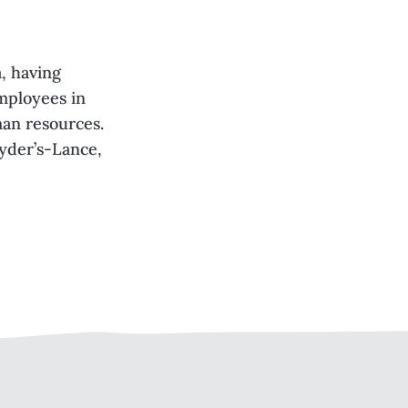
a, having
mployees in
man resources.
yder’s-Lance,