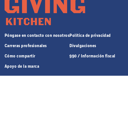
Póngase en contacto con nosotros
Política de privacidad
Carreras profesionales
Divulgaciones
Cómo compartir
990 / Información fiscal
Apoyo de la marca
970 JEFFERSON ST. NW SUITE 8 | ATLANTA, GA 30318
© 2026 GIVING KITCHEN, ALL RIGHTS RESERVED