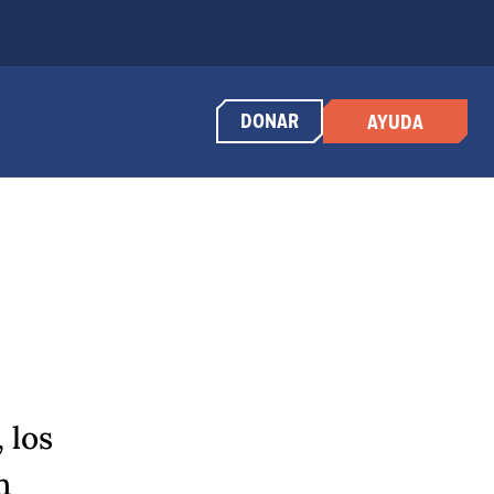
DONAR
AYUDA
 los
n