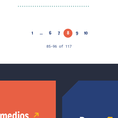
1
…
6
7
8
9
10
85-96
of
117
 medios