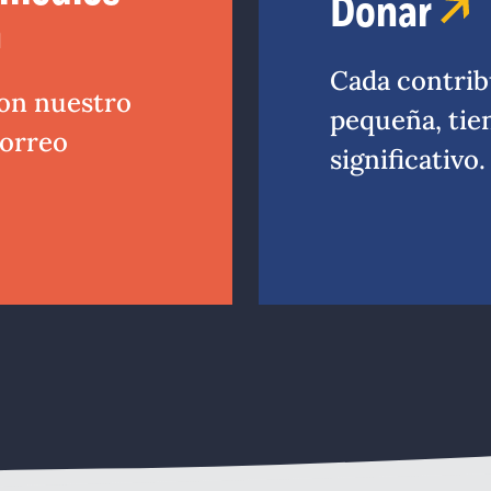
Donar
n
Cada contrib
on nuestro
pequeña, tie
correo
significativo.